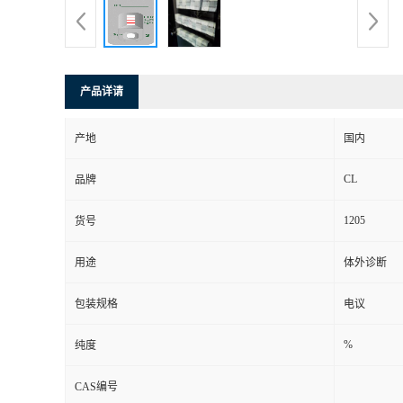
产品详请
产地
国内
CL
品牌
1205
货号
用途
体外诊断
包装规格
电议
%
纯度
CAS编号