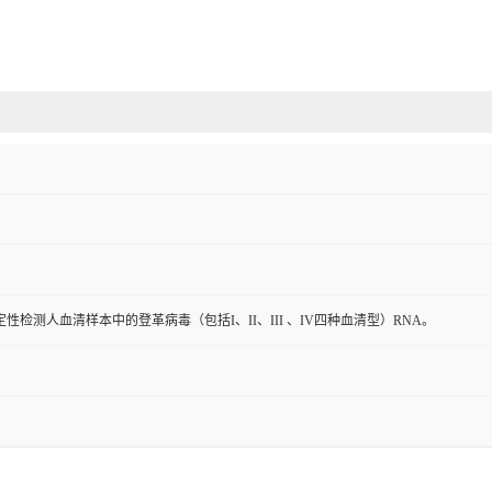
性检测人血清样本中的登革病毒（包括I、II、III 、IV四种血清型）RNA。