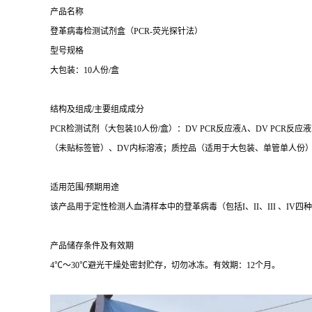
产品名称
登革病毒检测试剂盒（PCR-荧光探针法）
型号规格
大包装：10人份/盒
结构及组成/主要组成成分
PCR检测试剂（大包装10人份/盒）：DV PCR反应液A、DV PCR反
（未贴标签管）、DV内标溶液；质控品（适用于大包装、单管单人份）
适用范围/预期用途
该产品用于定性检测人血清样本中的登革病毒（包括I、II、III 、IV四
产品储存条件及有效期
4℃～30℃避光干燥处密封贮存，切勿冰冻。有效期：12个月。