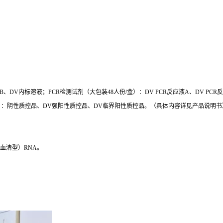
应液B、DV内标溶液；PCR检测试剂（大包装48人份/盒）：DV PCR反应液A、DV P
：阴性质控品、DV强阳性质控品、DV临界阳性质控品。（具体内容详见产品说明书
种血清型）RNA。