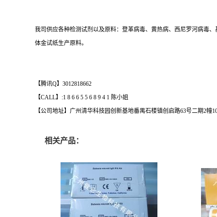
我司供应各种检测试剂以及原料：登革病毒、黄热病、西尼罗河病毒、
体金试纸生产原料。
【腾讯Q】3012818662
【CALL】:1 8 6 6 5 5 6 8 9 4 1 陈小姐
【公司地址】广州清华科技园创新基地番禺石楼镇创启路63号二期2幢101
相关产品：