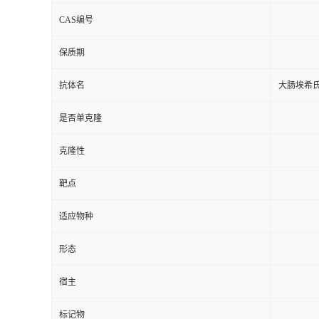
CAS编号
保质期
抗体名
大肠埃希
是否单克隆
克隆性
靶点
适应物种
形态
宿主
标记物