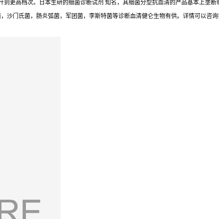
到更高档次。日本生研的细菌诊断试剂 知名，其细菌分型抗血清的产品基本上垄断临
氏菌，沙门氏菌，肠炎弧菌，军团菌，李斯特菌等诊断血清健仑生物有供。详情可以咨询