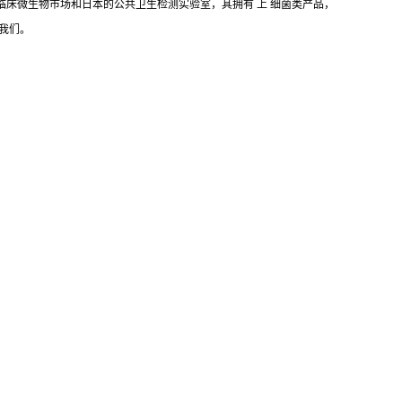
床微生物市场和日本的公共卫生检测实验室，其拥有 上 细菌类产品，
我们。