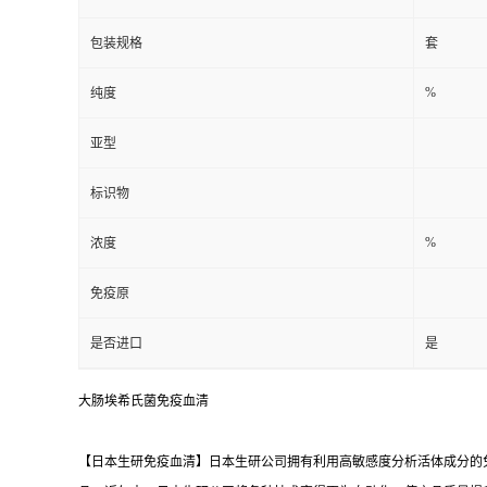
包装规格
套
%
纯度
亚型
标识物
%
浓度
免疫原
是否进口
是
大肠埃希氏菌免疫血清
【日本生研免疫血清】日本生研公司拥有利用高敏感度分析活体成分的