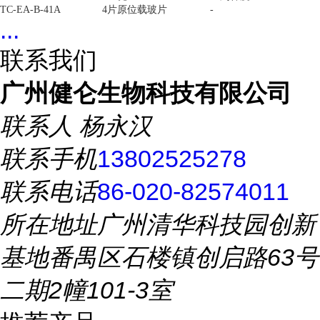
TC-EA-B-41A
4片原位载玻片
-
...
联系我们
广州健仑生物科技有限公司
联系人
杨永汉
联系手机
13802525278
联系电话
86-020-82574011
所在地址
广州清华科技园创新
基地番禺区石楼镇创启路63号
二期2幢101-3室