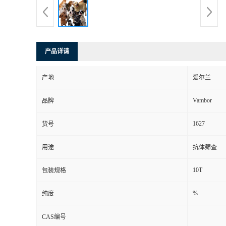
产品详请
产地
爱尔兰
Vambor
品牌
1627
货号
用途
抗体筛查
10T
包装规格
%
纯度
CAS编号