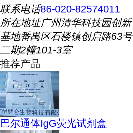
联系电话
86-020-82574011
所在地址
广州清华科技园创新
基地番禺区石楼镇创启路63号
二期2幢101-3室
推荐产品
巴尔通体IgG荧光试剂盒