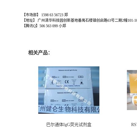
【市场部】
1598 63 56723 郑
【地址】
广州清华科技园创新基地番禺石楼镇创启路
63号二期2幢101-1
【腾讯
Q】506 563 099 小郑
相关产品：
巴尔通体IgG荧光试剂盒
RSV