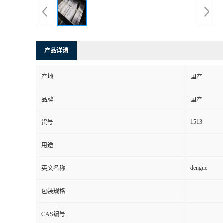
产品详请
产地
国产
品牌
国产
1513
货号
用途
dengue
英文名称
包装规格
CAS编号