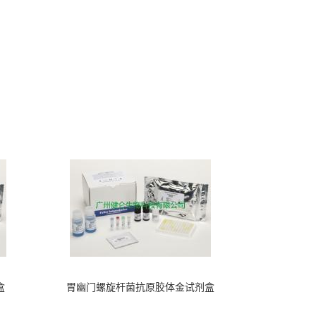
盒
胃幽门螺旋杆菌抗原胶体金试剂盒