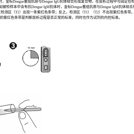
标Dengue重组抗原与Dengue IgG抗体结合形成复合物，在层析过程中与固定在检测线2处
检样本中含有抗Dengue IgM抗体时，金标Dengue重组抗原与Dengue IgM
”夹心物，从而在检测区（T1）出现一条紫红色条带；反之，检测区（T1）（T2）不出现紫
现的紫红色条带是判断层析过程是否正常的标准，同时也作为试剂的内控标准。