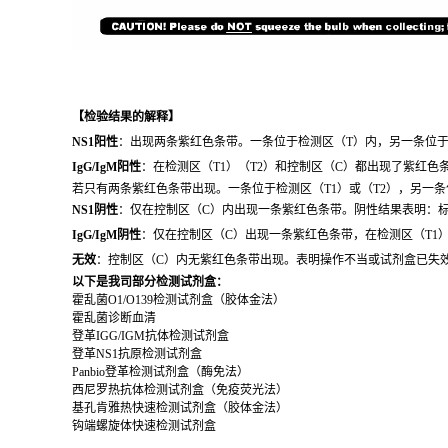
【检验结果的解释】
NS1
阳性
：出现两条紫红色条带。一条位于检测区（T）内，另一条位于
IgG/IgM
阳性
：在检测区（T1）（T2）和控制区（C）都出现了紫红色条带。结
若只有两条紫红色条带出现。一条位于检测区（T1）或（T2），另一条位于控制
NS1
阴性
：仅在控制区（C）内出现一条紫红色条带。阴性结果表明：标
IgG/IgM
阴性
：仅在控制区（C）出现一条紫红色条带，在检测区（T1）（T2
无效
：控制区（C）内无紫红色条带出现。表明操作不当或试剂盒已失
以下是我司部分检测试剂盒：
霍乱菌O1/O139检测试剂盒（胶体金法）
霍乱菌诊断血清
登革IGG/IGM抗体检测试剂盒
登革NS1抗原检测试剂盒
Panbio登革检测试剂盒（酶免法）
西尼罗热抗体检测试剂盒（免疫荧光法）
基孔肯雅热快速检测试剂盒（胶体金法）
钩端螺旋体快速检测试剂盒