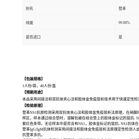
别名
登革
99.88%
纯度
是否进口
是
【包装规格】
1人份/袋，40人份/盒
【预期用途】
本品采用间接法和双抗体夹心法和胶体金免疫层析技术用于快速定性检测人
【检验原理】
登革NS1抗原检测采用双抗体夹心法和胶体金免疫层析法原理，在硝酸
样区，样本通过结合垫时，溶解包被在结合垫上的胶体金标记的鼠抗- 
紫红色条带。无论样本中是否含有NS1，胶体金标记的鼠抗- NS1抗体
登革IgG/IgM抗体检测采用间接法和胶体金免疫层析法原理定性检测人
抗登革多抗。